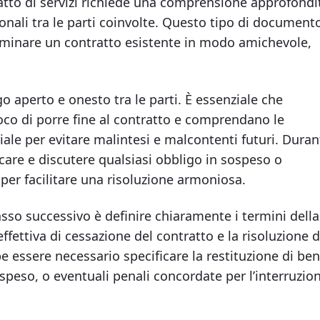
atto di servizi richiede una comprensione approfondi
sonali tra le parti coinvolte. Questo tipo di document
erminare un contratto esistente in modo amichevole,
o aperto e onesto tra le parti. È essenziale che
oco di porre fine al contratto e comprendano le
ciale per evitare malintesi e malcontenti futuri. Duran
ficare e discutere qualsiasi obbligo in sospeso o
per facilitare una risoluzione armoniosa.
asso successivo è definire chiaramente i termini della
fettiva di cessazione del contratto e la risoluzione d
e essere necessario specificare la restituzione di ben
speso, o eventuali penali concordate per l’interruzio