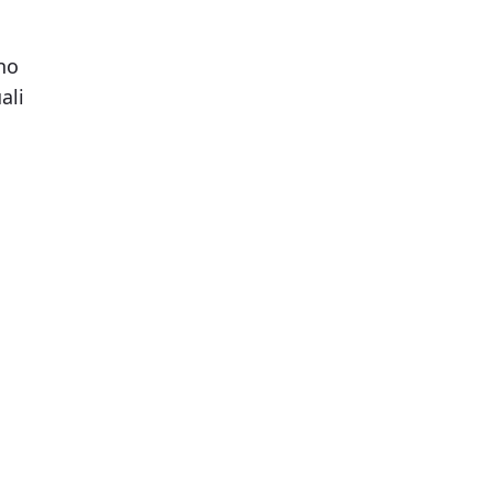
no
ali