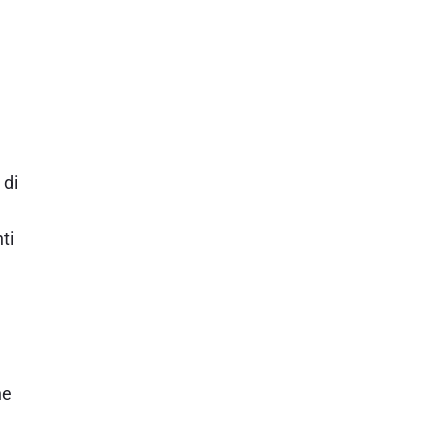
 di
ti
ne