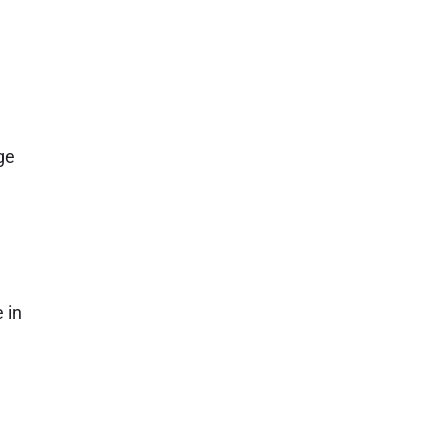
gge
 in