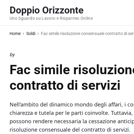
S
Doppio Orizzonte
k
Uno Sguardo su Lavoro e Risparmio Online
i
p
Home
Soldi
Fac simile risoluzione consensuale contratto di ser
t
o
c
by
o
Fac simile risoluzio
n
t
contratto di servizi
e
n
Nell’ambito del dinamico mondo degli affari, i co
t
chiarezza e tutela per le parti coinvolte. Tuttav
possono rendere necessaria la cessazione anticip
risoluzione consensuale del contratto di servizi.