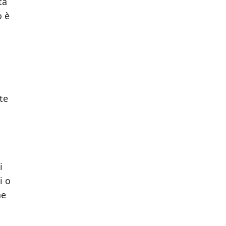
ta
o è
te
i
i o
ne