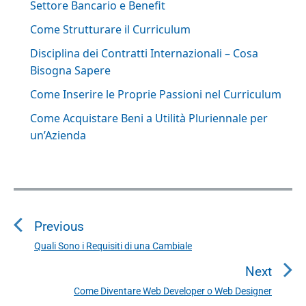
Settore Bancario e Benefit
Come Strutturare il Curriculum
Disciplina dei Contratti Internazionali – Cosa
Bisogna Sapere
Come Inserire le Proprie Passioni nel Curriculum
Come Acquistare Beni a Utilità Pluriennale per
un’Azienda
N
a
Previous
v
i
Quali Sono i Requisiti di una Cambiale
P
g
r
Next
a
e
Come Diventare Web Developer o Web Designer
N
v
z