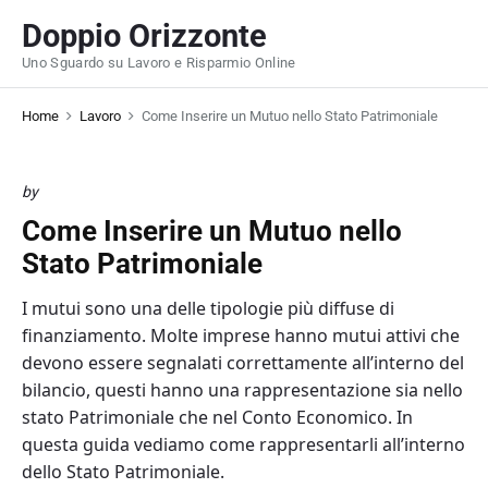
S
Doppio Orizzonte
k
Uno Sguardo su Lavoro e Risparmio Online
i
p
Home
Lavoro
Come Inserire un Mutuo nello Stato Patrimoniale
t
o
c
by
o
Come Inserire un Mutuo nello
n
t
Stato Patrimoniale
e
I mutui sono una delle tipologie più diffuse di
n
finanziamento. Molte imprese hanno mutui attivi che
t
devono essere segnalati correttamente all’interno del
bilancio, questi hanno una rappresentazione sia nello
stato Patrimoniale che nel Conto Economico. In
questa guida vediamo come rappresentarli all’interno
dello Stato Patrimoniale.