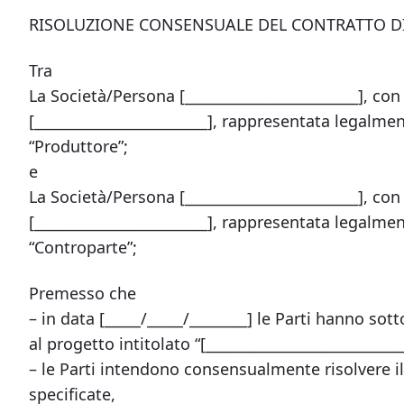
RISOLUZIONE CONSENSUALE DEL CONTRATTO D
Tra
La Società/Persona [________________________], con s
[________________________], rappresentata legalmen
“Produttore”;
e
La Società/Persona [________________________], con s
[________________________], rappresentata legalmen
“Controparte”;
Premesso che
– in data [_____/_____/________] le Parti hanno so
al progetto intitolato “[___________________________
– le Parti intendono consensualmente risolvere il
specificate,