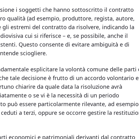
isione i soggetti che hanno sottoscritto il contratto
loro qualità (ad esempio, produttore, regista, autore,
 gli estremi del contratto da risolvere, indicando la
iovisiva cui si riferisce – e, se possibile, anche il
istenti. Questo consente di evitare ambiguità e di
intende sciogliere.
ndamentale esplicitare la volontà comune delle parti 
 che tale decisione è frutto di un accordo volontario e
tuno chiarire da quale data la risoluzione avrà
diatamente o se vi è la necessità di un periodo
etto può essere particolarmente rilevante, ad esempio
à ceduti a terzi, oppure se occorre gestire la restituzi
orti economici e patrimoniali derivanti dal contratto