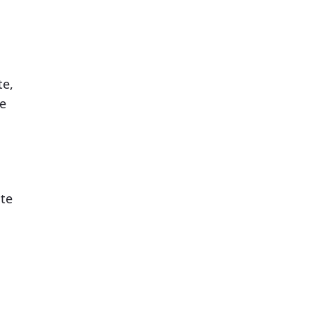
te,
te
nte