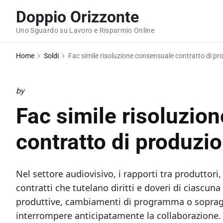
S
Doppio Orizzonte
k
Uno Sguardo su Lavoro e Risparmio Online
i
p
Home
Soldi
Fac simile risoluzione consensuale contratto di pr
t
o
c
by
o
Fac simile risoluzio
n
t
contratto di produzi
e
n
Nel settore audiovisivo, i rapporti tra produttori, 
t
contratti che tutelano diritti e doveri di ciascun
produttive, cambiamenti di programma o sopraggi
interrompere anticipatamente la collaborazione. I