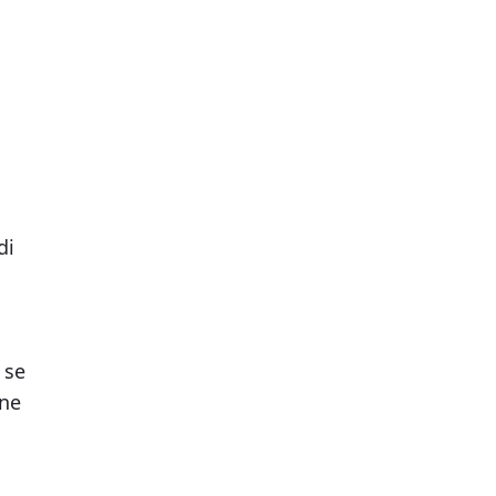
di
 se
one