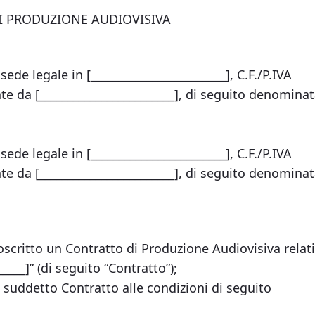
I PRODUZIONE AUDIOVISIVA
ede legale in [________________________], C.F./P.IVA
te da [________________________], di seguito denomina
ede legale in [________________________], C.F./P.IVA
te da [________________________], di seguito denomina
ttoscritto un Contratto di Produzione Audiovisiva relat
_____]” (di seguito “Contratto”);
 suddetto Contratto alle condizioni di seguito