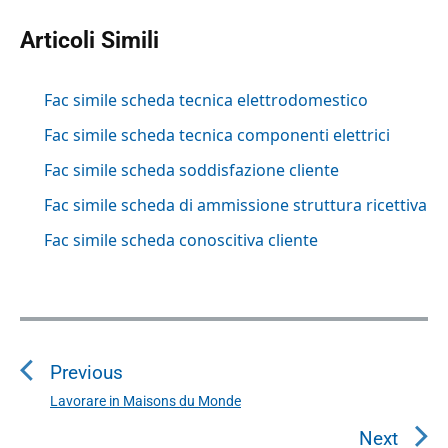
Articoli Simili
Fac simile scheda tecnica elettrodomestico
Fac simile scheda tecnica componenti elettrici
Fac simile scheda soddisfazione cliente
Fac simile scheda di ammissione struttura ricettiva
Fac simile scheda conoscitiva cliente
N
a
Previous
v
i
Lavorare in Maisons du Monde
P
g
r
Next