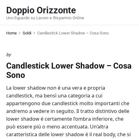
S
Doppio Orizzonte
k
Uno Sguardo su Lavoro e Risparmio Online
i
p
Home
Soldi
Candlestick Lower Shadow – Cosa Sono
t
o
c
by
o
Candlestick Lower Shadow – Cosa
n
t
Sono
e
La lower shadow non é una vera e propria
n
candlestick, ma bensì una categoria a cui
t
appartengono due candlestick molto importanti che
andremo a vedere in seguito. Il tratto distintivo delle
lower shadow é certamente l’ombra inferiore, che
può essere più o meno accentuata. Un’altra
caratteristica delle lower shadow é il real body, che si