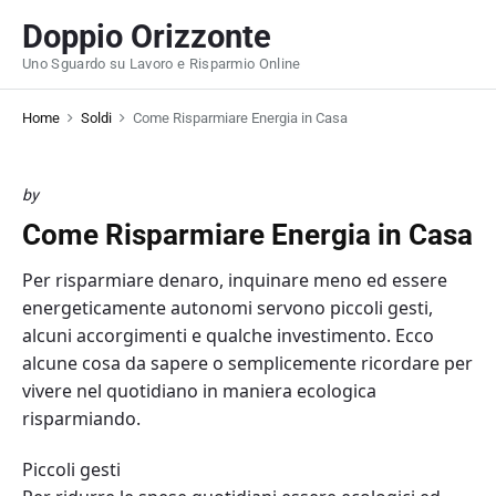
S
Doppio Orizzonte
k
Uno Sguardo su Lavoro e Risparmio Online
i
p
Home
Soldi
Come Risparmiare Energia in Casa
t
o
c
by
o
Come Risparmiare Energia in Casa
n
t
Per risparmiare denaro, inquinare meno ed essere
e
energeticamente autonomi servono piccoli gesti,
n
alcuni accorgimenti e qualche investimento. Ecco
t
alcune cosa da sapere o semplicemente ricordare per
vivere nel quotidiano in maniera ecologica
risparmiando.
Piccoli gesti