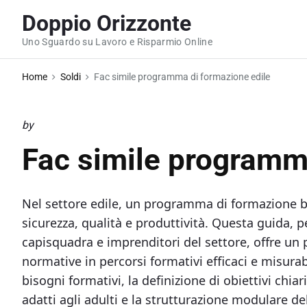
S
Doppio Orizzonte
k
Uno Sguardo su Lavoro e Risparmio Online
i
p
Home
Soldi
Fac simile programma di formazione edile​
t
o
c
by
o
Fac simile programma
n
t
e
Nel settore edile, un programma di formazione b
n
sicurezza, qualità e produttività. Questa guida, 
t
capisquadra e imprenditori del settore, offre un
normative in percorsi formativi efficaci e misurab
bisogni formativi, la definizione di obiettivi chiar
adatti agli adulti e la strutturazione modulare dell