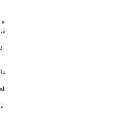
.
 e
ltà
o
di
lle
udi
tà