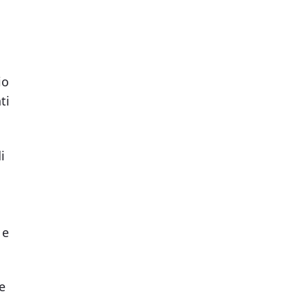
io
ti
i
l
 e
e