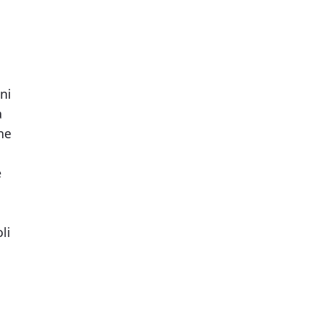
ni
a
ne
e
li