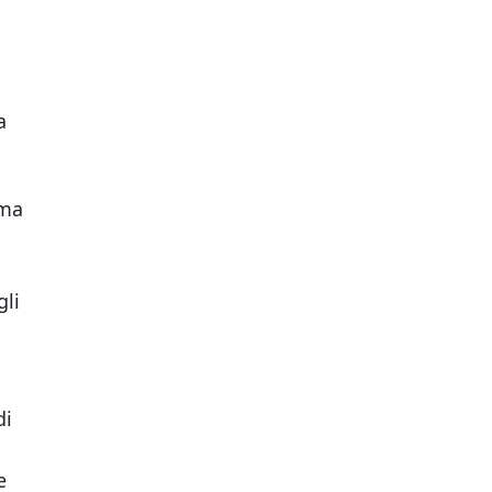
a
ema
gli
di
e