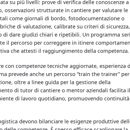
ta su più livelli: prove di verifica delle conoscenze a
, osservazioni strutturate in cantiere per valutare le
ntali come giornali di bordo, fotodocumentazione o
briche di valutazione, calibrate su criteri di sicurezza,
 di dare giudizi chiari e ripetibili. Un programma ser
e il percorso per correggere in itinere comportamen
ativa che attesti il raggiungimento della competenza.
gure con competenze tecniche aggiornate, esperienza d
ma prevede anche un percorso “train the trainer” per
ione, oltre a linee guida per la gestione della
ento di tutor di cantiere o mentor aziendali facilita i
biente di lavoro quotidiano, promuovendo continuità
ogistica devono bilanciare le esigenze produttive dell
o delle competenze. È spesso efficace scaglionare la