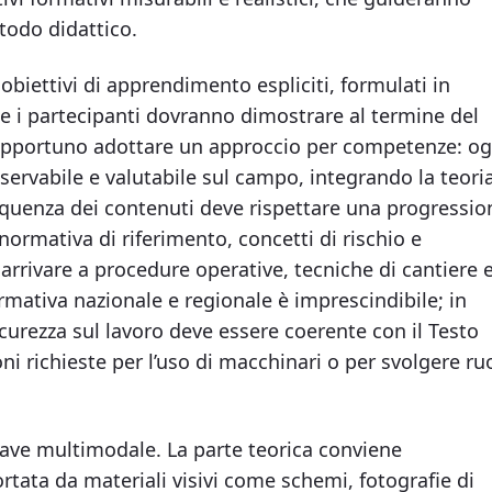
todo didattico.
obiettivi di apprendimento espliciti, formulati in
he i partecipanti dovranno dimostrare al termine del
è opportuno adottare un approccio per competenze: og
ervabile e valutabile sul campo, integrando la teori
sequenza dei contenuti deve rispettare una progressio
rmativa di riferimento, concetti di rischio e
r arrivare a procedure operative, tecniche di cantiere 
ormativa nazionale e regionale è imprescindibile; in
icurezza sul lavoro deve essere coerente con il Testo
oni richieste per l’uso di macchinari o per svolgere ruo
iave multimodale. La parte teorica conviene
ortata da materiali visivi come schemi, fotografie di