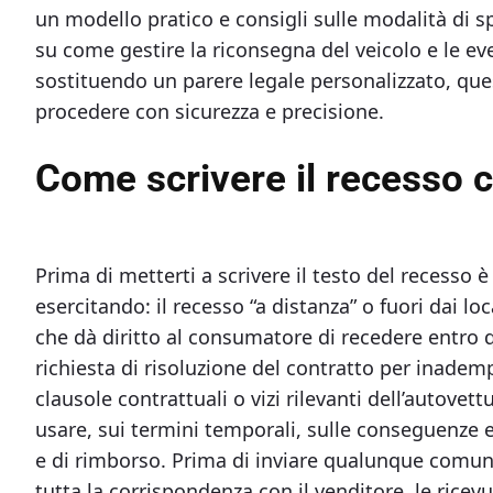
un modello pratico e consigli sulle modalità di
su come gestire la riconsegna del veicolo e le ev
sostituendo un parere legale personalizzato, ques
procedere con sicurezza e precisione.
Come scrivere il recesso co
Prima di metterti a scrivere il testo del recesso 
esercitando: il recesso “a distanza” o fuori dai l
che dà diritto al consumatore di recedere entro q
richiesta di risoluzione del contratto per inade
clausole contrattuali o vizi rilevanti dell’autovet
usare, sui termini temporali, sulle conseguenze 
e di rimborso. Prima di inviare qualunque comuni
tutta la corrispondenza con il venditore, le ricevu