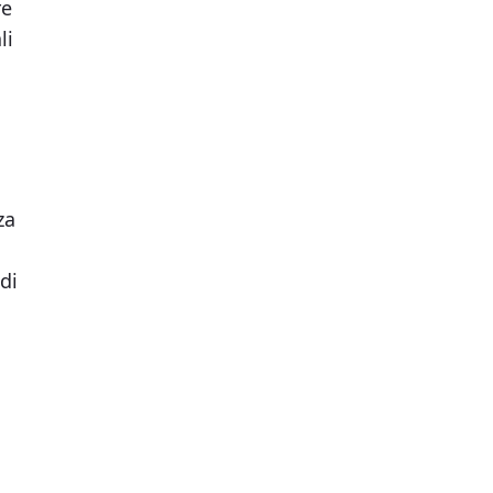
re
li
za
di