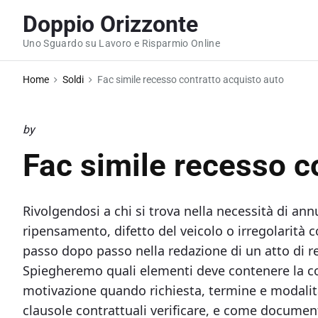
S
Doppio Orizzonte
k
Uno Sguardo su Lavoro e Risparmio Online
i
p
Home
Soldi
Fac simile recesso contratto acquisto auto​​
t
o
c
by
o
Fac simile recesso co
n
t
e
Rivolgendosi a chi si trova nella necessità di an
n
ripensamento, difetto del veicolo o irregolarità
t
passo dopo passo nella redazione di un atto di r
Spiegheremo quali elementi deve contenere la com
motivazione quando richiesta, termine e modalità 
clausole contrattuali verificare, e come documentar