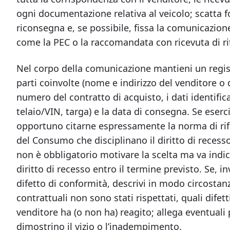
ogni documentazione relativa al veicolo; scatta f
riconsegna e, se possibile, fissa la comunicazion
come la PEC o la raccomandata con ricevuta di ri
Nel corpo della comunicazione mantieni un registr
parti coinvolte (nome e indirizzo del venditore o d
numero del contratto di acquisto, i dati identifi
telaio/VIN, targa) e la data di consegna. Se eserc
opportuno citarne espressamente la norma di rif
del Consumo che disciplinano il diritto di recesso)
non è obbligatorio motivare la scelta ma va indic
diritto di recesso entro il termine previsto. Se, 
difetto di conformità, descrivi in modo circostanzi
contrattuali non sono stati rispettati, quali dife
venditore ha (o non ha) reagito; allega eventuali p
dimostrino il vizio o l’inadempimento.