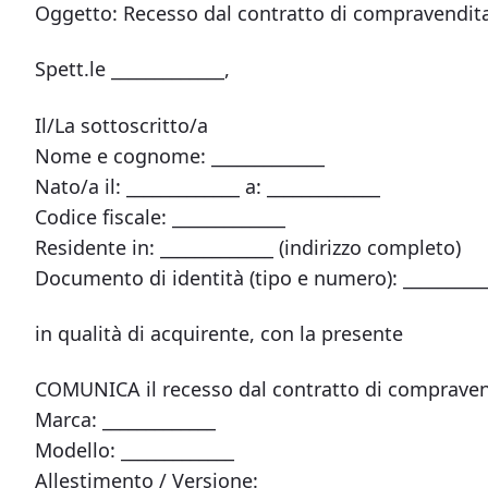
Oggetto: Recesso dal contratto di compravendita a
Spett.le _____________,
Il/La sottoscritto/a
Nome e cognome: _____________
Nato/a il: _____________ a: _____________
Codice fiscale: _____________
Residente in: _____________ (indirizzo completo)
Documento di identità (tipo e numero): _________
in qualità di acquirente, con la presente
COMUNICA il recesso dal contratto di compravendit
Marca: _____________
Modello: _____________
Allestimento / Versione: _____________