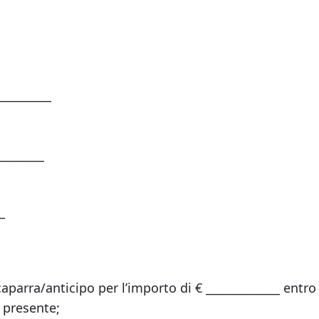
_________
________
_
caparra/anticipo per l’importo di € _____________ entro
a presente;