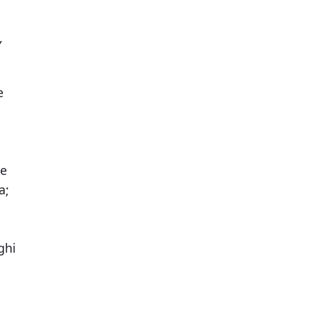
,
e
ce
a;
ghi