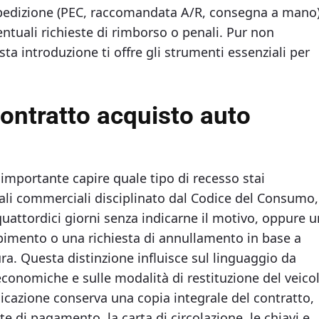
 spedizione (PEC, raccomandata A/R, consegna a mano)
entuali richieste di rimborso o penali. Pur non
ta introduzione ti offre gli strumenti essenziali per
ntratto acquisto auto​​
è importante capire quale tipo di recesso stai
ocali commerciali disciplinato dal Codice del Consumo,
uattordici giorni senza indicarne il motivo, oppure 
mpimento o una richiesta di annullamento in base a
tura. Questa distinzione influisce sul linguaggio da
economiche e sulle modalità di restituzione del veico
cazione conserva una copia integrale del contratto,
te di pagamento, la carta di circolazione, le chiavi e