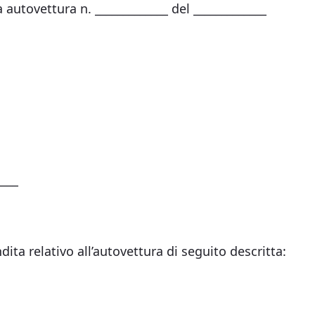
utovettura n. _____________ del _____________
____
a relativo all’autovettura di seguito descritta: