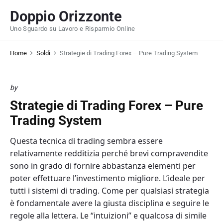
S
Doppio Orizzonte
k
Uno Sguardo su Lavoro e Risparmio Online
i
p
Home
Soldi
Strategie di Trading Forex – Pure Trading System
t
o
c
by
o
Strategie di Trading Forex – Pure
n
t
Trading System
e
Questa tecnica di trading sembra essere
n
relativamente redditizia perché brevi compravendite
t
sono in grado di fornire abbastanza elementi per
poter effettuare l’investimento migliore. L’ideale per
tutti i sistemi di trading. Come per qualsiasi strategia
è fondamentale avere la giusta disciplina e seguire le
regole alla lettera. Le “intuizioni” e qualcosa di simile