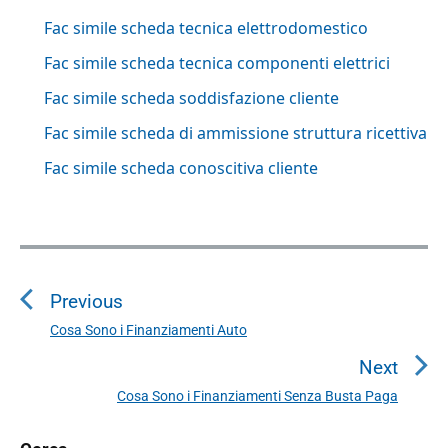
Fac simile scheda tecnica elettrodomestico
Fac simile scheda tecnica componenti elettrici
Fac simile scheda soddisfazione cliente
Fac simile scheda di ammissione struttura ricettiva
Fac simile scheda conoscitiva cliente
N
a
Previous
v
i
Cosa Sono i Finanziamenti Auto
P
g
r
Next
a
e
Cosa Sono i Finanziamenti Senza Busta Paga
N
v
z
e
i
i