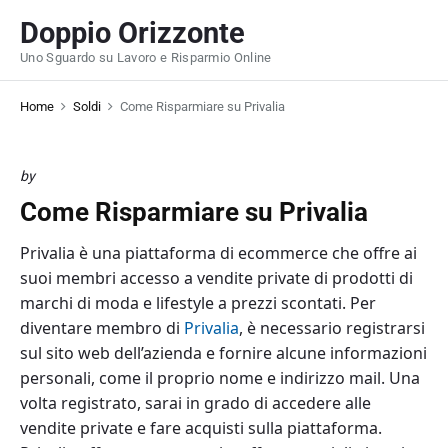
S
Doppio Orizzonte
k
Uno Sguardo su Lavoro e Risparmio Online
i
p
Home
Soldi
Come Risparmiare su Privalia
t
o
c
by
o
Come Risparmiare su Privalia
n
t
Privalia è una piattaforma di ecommerce che offre ai
e
suoi membri accesso a vendite private di prodotti di
n
marchi di moda e lifestyle a prezzi scontati. Per
t
diventare membro di
Privalia
, è necessario registrarsi
sul sito web dell’azienda e fornire alcune informazioni
personali, come il proprio nome e indirizzo mail. Una
volta registrato, sarai in grado di accedere alle
vendite private e fare acquisti sulla piattaforma.