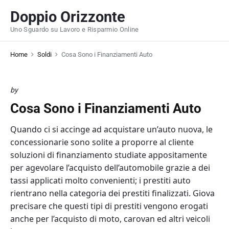
S
Doppio Orizzonte
k
Uno Sguardo su Lavoro e Risparmio Online
i
p
Home
Soldi
Cosa Sono i Finanziamenti Auto
t
o
c
by
o
Cosa Sono i Finanziamenti Auto
n
t
Quando ci si accinge ad acquistare un’auto nuova, le
e
concessionarie sono solite a proporre al cliente
n
soluzioni di finanziamento studiate appositamente
t
per agevolare l’acquisto dell’automobile grazie a dei
tassi applicati molto convenienti; i prestiti auto
rientrano nella categoria dei prestiti finalizzati. Giova
precisare che questi tipi di prestiti vengono erogati
anche per l’acquisto di moto, carovan ed altri veicoli